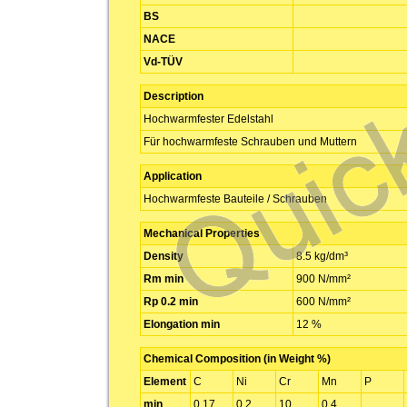
BS
NACE
Vd-TÜV
Description
Hochwarmfester Edelstahl
Für hochwarmfeste Schrauben und Muttern
Application
Hochwarmfeste Bauteile / Schrauben
Mechanical Properties
Density
8.5 kg/dm³
Rm min
900 N/mm²
Rp 0.2 min
600 N/mm²
Elongation min
12 %
Chemical Composition (in Weight %)
Element
C
Ni
Cr
Mn
P
min
0.17
0.2
10
0.4