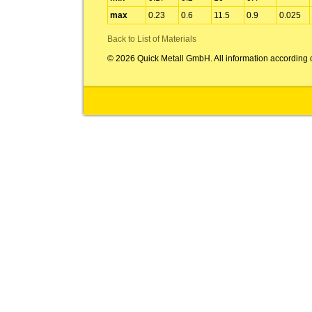
max
0.23
0.6
11.5
0.9
0.025
Back to List of Materials
© 2026 Quick Metall GmbH. All information according 