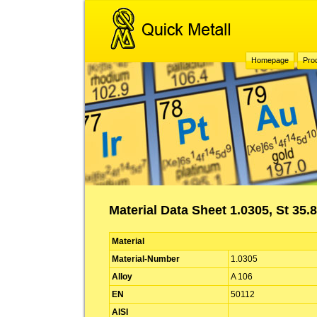
Homepage
Pro
Material Data Sheet 1.0305, St 35.8
Material
Material-Number
1.0305
Alloy
A 106
EN
50112
AISI