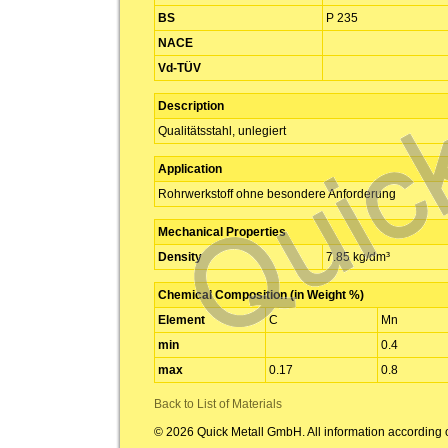
BS
P 235
NACE
Vd-TÜV
Description
Qualitätsstahl, unlegiert
Application
Rohrwerkstoff ohne besondere Anforderung
Mechanical Properties
Density
7.85 kg/dm³
Chemical Composition (in Weight %)
Element
C
Mn
min
0.4
max
0.17
0.8
Back to List of Materials
© 2026 Quick Metall GmbH. All information according 