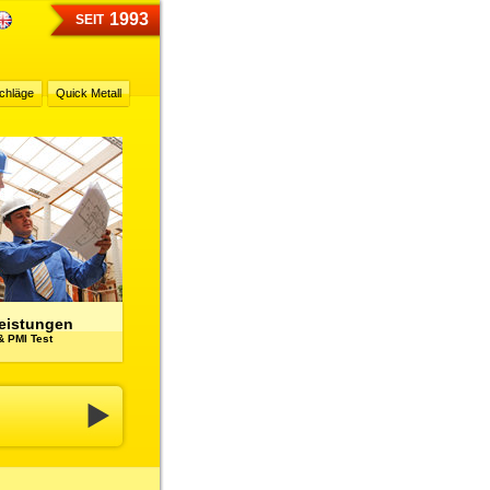
1993
SEIT
chläge
Quick Metall
leistungen
& PMI Test