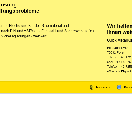
 Lösung
affungsprobleme
Wir helfe
ittings, Bleche und Bänder, Stabmaterial und
 nach DIN und ASTM aus Edelstahl und Sonderwerkstoffe /
Ihnen wei
Nickellegierungen - weltweit.
Quick Metall 
Postfach 1242
76691 Forst
Telefon: +49-172
oder +49-172-76
Telefax: +49-725
eMail: info
quick
Impressum
Konta