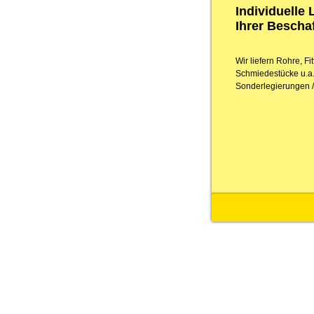
Individuelle
Ihrer Besch
Wir liefern Rohre, F
Schmiedestücke u.a.
Sonderlegierungen / 