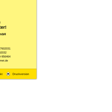
n
ter!
GmbH
-7602031
02032
3-956464
met.de
kt
Druckversion